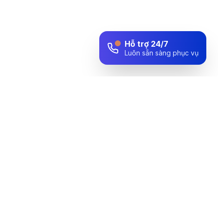
Hỗ trợ 24/7
Luôn sẵn sàng phục vụ
Đối tác tin cậy trong lĩnh vực thiết bị y tế, mang đến giải pháp
toàn diện cho sức khỏe cộng đồng.
VP Hà Nội: