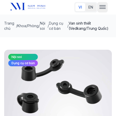
VI
EN
Trang
Nội
Dụng cụ
Van sinh thiết
/
Khoa/Phòng
/
/
/
Trang chủ
chủ
soi
cơ bản
(Vedkang/Trung Quốc)
Về chúng tôi
Sản phẩm
Nội soi
Dụng cụ cơ bản
Đối tác thương hiệu
Tin tức
Liên hệ