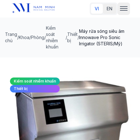
VI
EN
Kiểm
Máy rửa sóng siêu âm
Trang chủ
Trang
soát
Thiết
/
Khoa/Phòng
/
/
/
Innowave Pro Sonic
chủ
nhiễm
bị
Irrigator (STERIS/Mỹ)
khuẩn
Về chúng tôi
Sản phẩm
Đối tác thương hiệu
Kiểm soát nhiễm khuẩn
Thiết bị
Tin tức
Liên hệ