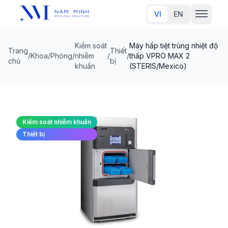
VI
EN
Kiểm soát
Máy hấp tiệt trùng nhiệt độ
Trang
Thiết
Trang chủ
/
Khoa/Phòng
/
nhiễm
/
/
thấp VPRO MAX 2
chủ
bị
khuẩn
(STERIS/Mexico)
Về chúng tôi
Sản phẩm
Kiểm soát nhiễm khuẩn
Đối tác thương hiệu
Thiết bị
Tin tức
Liên hệ