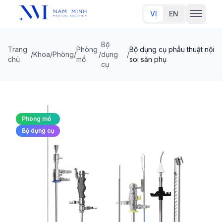
VI
EN
Bộ
Trang
Phòng
Bộ dụng cụ phẫu thuật nội
Trang chủ
/
Khoa/Phòng
/
/
dụng
/
chủ
mổ
soi sản phụ
cụ
Về chúng tôi
Sản phẩm
Phòng mổ
Đối tác thương hiệu
Bộ dụng cụ
Tin tức
Liên hệ