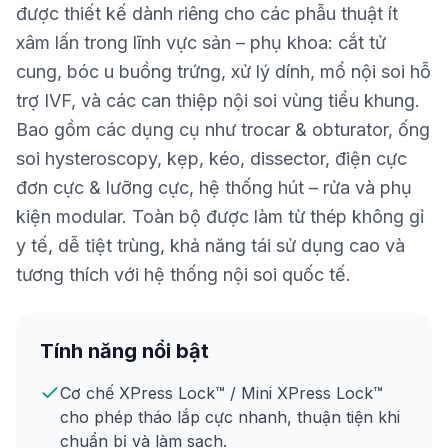
được thiết kế dành riêng cho các phẫu thuật ít
xâm lấn trong lĩnh vực sản – phụ khoa: cắt tử
cung, bóc u buồng trứng, xử lý dính, mổ nội soi hỗ
trợ IVF, và các can thiệp nội soi vùng tiểu khung.
Bao gồm các dụng cụ như trocar & obturator, ống
soi hysteroscopy, kẹp, kéo, dissector, điện cực
đơn cực & lưỡng cực, hệ thống hút – rửa và phụ
kiện modular. Toàn bộ được làm từ thép không gỉ
y tế, dễ tiệt trùng, khả năng tái sử dụng cao và
tương thích với hệ thống nội soi quốc tế.
Tính năng nổi bật
Cơ chế XPress Lock™ / Mini XPress Lock™
cho phép tháo lắp cực nhanh, thuận tiện khi
chuẩn bị và làm sạch.