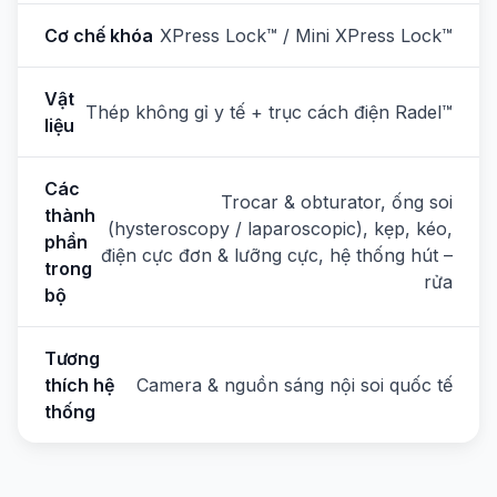
Cơ chế khóa
XPress Lock™ / Mini XPress Lock™
Vật
Thép không gỉ y tế + trục cách điện Radel™
liệu
Các
Trocar & obturator, ống soi
thành
(hysteroscopy / laparoscopic), kẹp, kéo,
phần
điện cực đơn & lưỡng cực, hệ thống hút –
trong
rửa
bộ
Tương
thích hệ
Camera & nguồn sáng nội soi quốc tế
thống