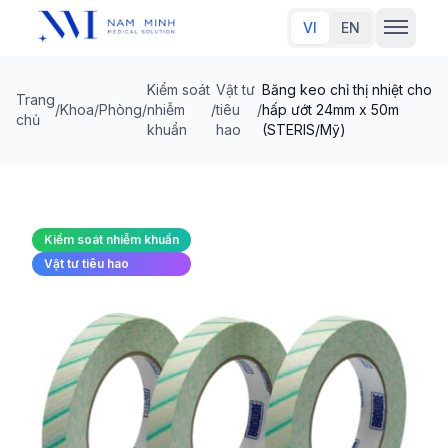
VI
EN
Kiểm soát
Vật tư
Băng keo chỉ thị nhiệt cho
Trang
Trang chủ
/
Khoa/Phòng
/
nhiễm
/
tiêu
/
hấp ướt 24mm x 50m
chủ
khuẩn
hao
(STERIS/Mỹ)
Về chúng tôi
Sản phẩm
Kiểm soát nhiễm khuẩn
Đối tác thương hiệu
Vật tư tiêu hao
Tin tức
Liên hệ