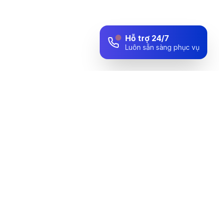
Hỗ trợ 24/7
Luôn sẵn sàng phục vụ
Đối tác tin cậy trong lĩnh vực thiết bị y tế, mang đến giải pháp
toàn diện cho sức khỏe cộng đồng.
VP Hà Nội: